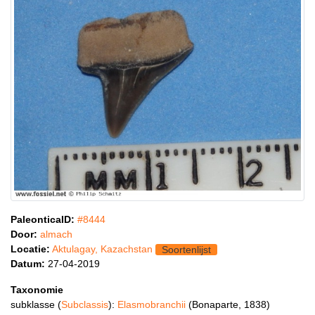
PaleonticaID:
#8444
Door:
almach
Locatie:
Aktulagay, Kazachstan
Soortenlijst
Datum:
27-04-2019
Taxonomie
subklasse (
Subclassis
):
Elasmobranchii
(Bonaparte, 1838)