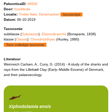
PaleonticaID:
#8930
Door:
fossildude
Locatie:
Trelde Næs, Denemarken
Soortenlijst
Datum:
06-10-2019
Taxonomie
subklasse (
Subclassis
):
Elasmobranchii
(Bonaparte, 1838)
klasse (
Classis
):
Chondrichthyes
(Huxley, 1880)
Toon volledige taxnomie
Literatuur
Weinreich Carlsen, A., Cuny, G. (2014) - A study of the sharks and
rays from the Lillebælt Clay (Early–Middle Eocene) of Denmark,
and their palaeoecology
Xiphodolamia
ensis