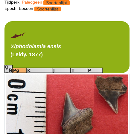
Tijdperk:
Paleogeen
Soortenlijst
Epoch: Eoceen
Soortenlijst
Xiphodolamia
ensis
(Leidy, 1877)