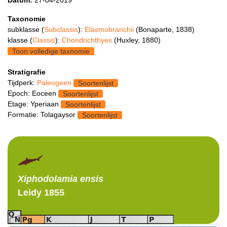
Taxonomie
subklasse (
Subclassis
):
Elasmobranchii
(Bonaparte, 1838)
klasse (
Classis
):
Chondrichthyes
(Huxley, 1880)
Toon volledige taxnomie
Stratigrafie
Tijdperk:
Paleogeen
Soortenlijst
Epoch: Eoceen
Soortenlijst
Etage: Yperiaan
Soortenlijst
Formatie: Tolagaysor
Soortenlijst
Xiphodolamia
ensis
Leidy 1855