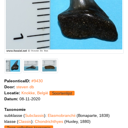
PaleonticaID:
#9430
Door:
steven db
Locatie:
Knokke, België
Soortenlijst
Datum:
08-11-2020
Taxonomie
subklasse (
Subclassis
):
Elasmobranchii
(Bonaparte, 1838)
klasse (
Classis
):
Chondrichthyes
(Huxley, 1880)
Toon volledige taxnomie