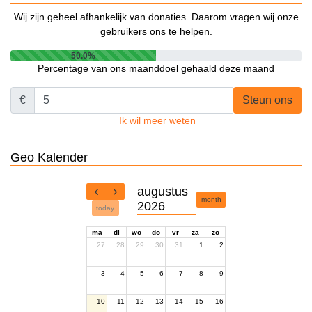
Wij zijn geheel afhankelijk van donaties. Daarom vragen wij onze
gebruikers ons te helpen.
50.0%
Percentage van ons maanddoel gehaald deze maand
€
Steun ons
Ik wil meer weten
Geo Kalender
augustus
month
2026
today
ma
di
wo
do
vr
za
zo
27
28
29
30
31
1
2
3
4
5
6
7
8
9
10
11
12
13
14
15
16