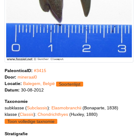
PaleonticaID:
#3415
Door:
mineraal0
Locatie:
Balegem, België
Soortenlijst
Datum:
30-08-2012
Taxonomie
subklasse (
Subclassis
):
Elasmobranchii
(Bonaparte, 1838)
klasse (
Classis
):
Chondrichthyes
(Huxley, 1880)
Toon volledige taxnomie
Stratigrafie