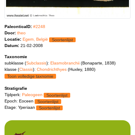
PaleonticaID:
#2248
Door:
theo
Locatie:
Egem, België
Soortenlijst
Datum:
21-02-2008
Taxonomie
subklasse (
Subclassis
):
Elasmobranchii
(Bonaparte, 1838)
klasse (
Classis
):
Chondrichthyes
(Huxley, 1880)
Toon volledige taxnomie
Stratigrafie
Tijdperk:
Paleogeen
Soortenlijst
Epoch: Eoceen
Soortenlijst
Etage: Yperiaan
Soortenlijst