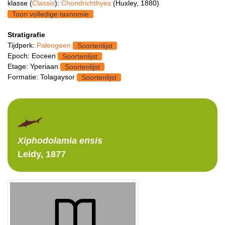
klasse (
Classis
):
Chondrichthyes
(Huxley, 1880)
Toon volledige taxnomie
Stratigrafie
Tijdperk:
Paleogeen
Soortenlijst
Epoch: Eoceen
Soortenlijst
Etage: Yperiaan
Soortenlijst
Formatie: Tolagaysor
Soortenlijst
Xiphodolamia
ensis
Leidy, 1877