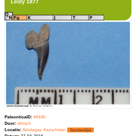
Leidy 1877
PaleonticaID:
#8445
Door:
almach
Locatie:
Aktulagay, Kazachstan
Soortenlijst
Datum:
27-04-2019