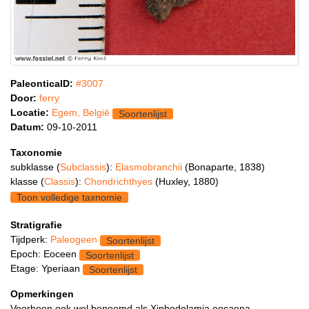
PaleonticaID:
#3007
Door:
ferry
Locatie:
Egem, België
Soortenlijst
Datum:
09-10-2011
Taxonomie
subklasse (
Subclassis
):
Elasmobranchii
(Bonaparte, 1838)
klasse (
Classis
):
Chondrichthyes
(Huxley, 1880)
Toon volledige taxnomie
Stratigrafie
Tijdperk:
Paleogeen
Soortenlijst
Epoch: Eoceen
Soortenlijst
Etage: Yperiaan
Soortenlijst
Opmerkingen
Voorheen ook wel benoemd als Xiphodolamia eocaena