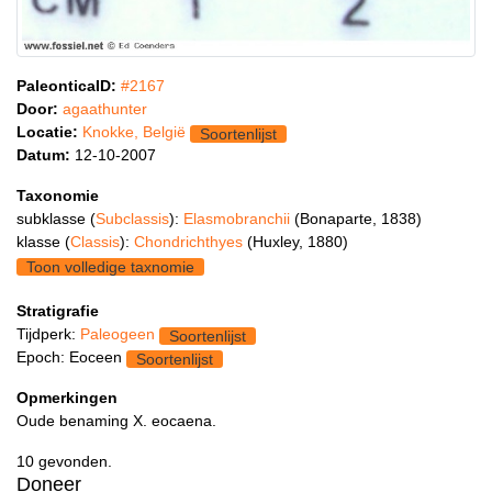
PaleonticaID:
#2167
Door:
agaathunter
Locatie:
Knokke, België
Soortenlijst
Datum:
12-10-2007
Taxonomie
subklasse (
Subclassis
):
Elasmobranchii
(Bonaparte, 1838)
klasse (
Classis
):
Chondrichthyes
(Huxley, 1880)
Toon volledige taxnomie
Stratigrafie
Tijdperk:
Paleogeen
Soortenlijst
Epoch: Eoceen
Soortenlijst
Opmerkingen
Oude benaming X. eocaena.
10 gevonden.
Doneer