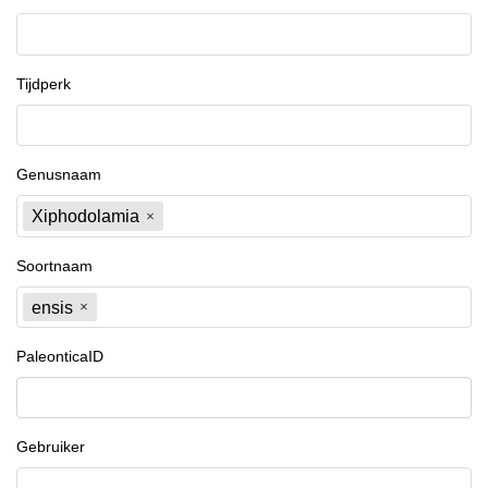
Tijdperk
Genusnaam
Xiphodolamia
Soortnaam
ensis
PaleonticaID
Gebruiker