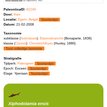
PaleonticaID:
#2249
Door:
theo
Locatie:
Egem, België
Soortenlijst
Datum:
21-02-2008
Taxonomie
subklasse (
Subclassis
):
Elasmobranchii
(Bonaparte, 1838)
klasse (
Classis
):
Chondrichthyes
(Huxley, 1880)
Toon volledige taxnomie
Stratigrafie
Tijdperk:
Paleogeen
Soortenlijst
Epoch: Eoceen
Soortenlijst
Etage: Yperiaan
Soortenlijst
Xiphodolamia
ensis