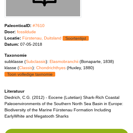
PaleonticaID:
#7610
Door:
fossildude
Locatie:
Fürstenau, Duitsland
Soortenlijst
Datum:
07-05-2018
Taxonomie
subklasse (
Subclassis
):
Elasmobranchii
(Bonaparte, 1838)
klasse (
Classis
):
Chondrichthyes
(Huxley, 1880)
Toon volledige taxnomie
Literatuur
Diedrich, C.G. (2012) - Eocene (Lutetian) Shark-Rich Coastal
Paleoenvironments of the Southern North Sea Basin in Europe:
Biodiversity of the Marine Fürstenau Formation Including
EarlyWhite and Megatooth Sharks