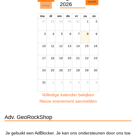
month
2026
today
ma
di
wo
do
vr
za
zo
27
28
29
30
31
1
2
3
4
5
6
7
8
9
10
11
12
13
14
15
16
17
18
19
20
21
22
23
24
25
26
27
28
29
30
31
1
2
3
4
5
6
Volledige kalender bekijken
Nieuw evenement aanmelden
Adv. GeoRockShop
Je gebuikt een AdBlocker. Je kan ons ondersteunen door ons toe