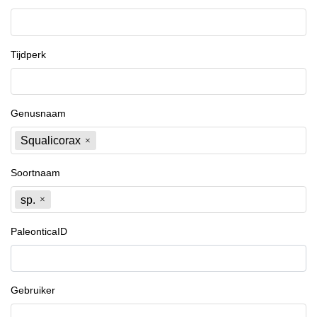
Tijdperk
Genusnaam
Squalicorax
Soortnaam
sp.
PaleonticaID
Gebruiker