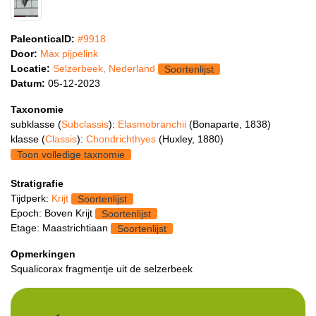
PaleonticaID:
#9918
Door:
Max pijpelink
Locatie:
Selzerbeek, Nederland
Soortenlijst
Datum:
05-12-2023
Taxonomie
subklasse (
Subclassis
):
Elasmobranchii
(Bonaparte, 1838)
klasse (
Classis
):
Chondrichthyes
(Huxley, 1880)
Toon volledige taxnomie
Stratigrafie
Tijdperk:
Krijt
Soortenlijst
Epoch: Boven Krijt
Soortenlijst
Etage: Maastrichtiaan
Soortenlijst
Opmerkingen
Squalicorax fragmentje uit de selzerbeek