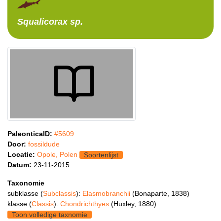
Squalicorax
sp.
PaleonticaID:
#5609
Door:
fossildude
Locatie:
Opole, Polen
Soortenlijst
Datum:
23-11-2015
Taxonomie
subklasse (
Subclassis
):
Elasmobranchii
(Bonaparte, 1838)
klasse (
Classis
):
Chondrichthyes
(Huxley, 1880)
Toon volledige taxnomie