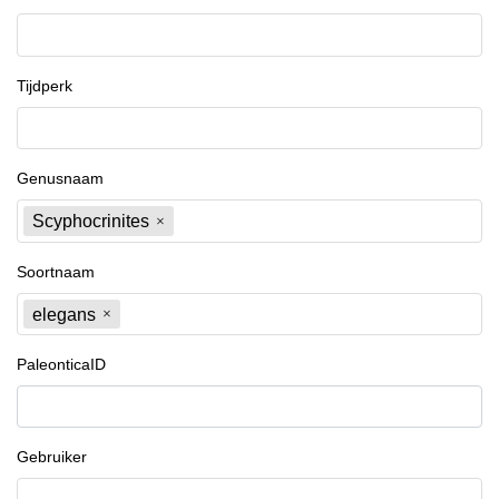
Tijdperk
Genusnaam
Scyphocrinites
Soortnaam
elegans
PaleonticaID
Gebruiker