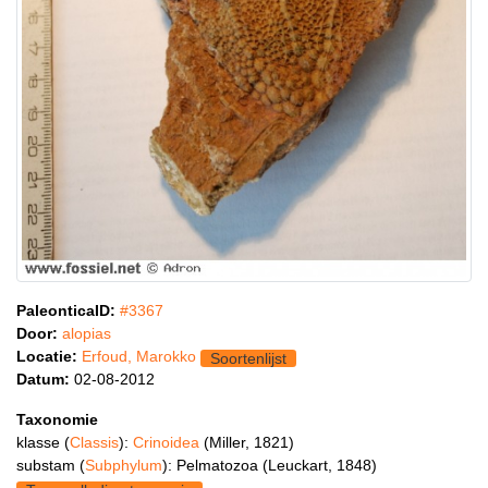
PaleonticaID:
#3367
Door:
alopias
Locatie:
Erfoud, Marokko
Soortenlijst
Datum:
02-08-2012
Taxonomie
klasse (
Classis
):
Crinoidea
(Miller, 1821)
substam (
Subphylum
): Pelmatozoa (Leuckart, 1848)