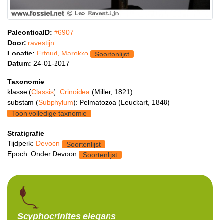
PaleonticaID:
#6907
Door:
ravestijn
Locatie:
Erfoud, Marokko
Soortenlijst
Datum:
24-01-2017
Taxonomie
klasse (
Classis
):
Crinoidea
(Miller, 1821)
substam (
Subphylum
): Pelmatozoa (Leuckart, 1848)
Toon volledige taxnomie
Stratigrafie
Tijdperk:
Devoon
Soortenlijst
Epoch: Onder Devoon
Soortenlijst
Scyphocrinites
elegans