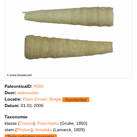
PaleonticaID:
#550
Door:
webmaster
Locatie:
Eben-Emael, België
Soortenlijst
Datum:
01-01-2006
Taxonomie
klasse (
Classis
):
Polychaeta
(Grube, 1850)
stam (
Phylum
):
Annelida
(Lamarck, 1809)
Toon volledige taxnomie