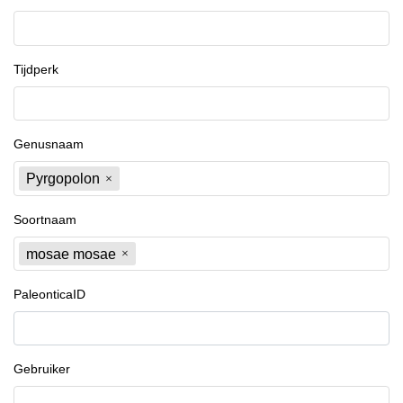
Tijdperk
Genusnaam
Pyrgopolon
Soortnaam
mosae mosae
PaleonticaID
Gebruiker