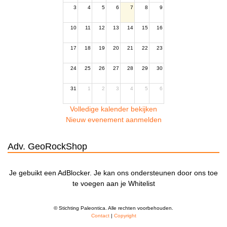
3
4
5
6
7
8
9
10
11
12
13
14
15
16
17
18
19
20
21
22
23
24
25
26
27
28
29
30
31
1
2
3
4
5
6
Volledige kalender bekijken
Nieuw evenement aanmelden
Adv. GeoRockShop
Je gebuikt een AdBlocker. Je kan ons ondersteunen door ons toe
te voegen aan je Whitelist
© Stichting Paleontica. Alle rechten voorbehouden.
Contact
|
Copyright