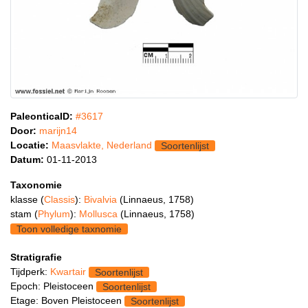
PaleonticaID:
#3617
Door:
marijn14
Locatie:
Maasvlakte, Nederland
Soortenlijst
Datum:
01-11-2013
Taxonomie
klasse (
Classis
):
Bivalvia
(Linnaeus, 1758)
stam (
Phylum
):
Mollusca
(Linnaeus, 1758)
Toon volledige taxnomie
Stratigrafie
Tijdperk:
Kwartair
Soortenlijst
Epoch: Pleistoceen
Soortenlijst
Etage: Boven Pleistoceen
Soortenlijst