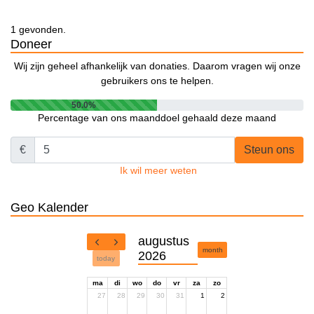
1 gevonden.
Doneer
Wij zijn geheel afhankelijk van donaties. Daarom vragen wij onze
gebruikers ons te helpen.
50.0%
Percentage van ons maanddoel gehaald deze maand
€
Steun ons
Ik wil meer weten
Geo Kalender
augustus
month
2026
today
ma
di
wo
do
vr
za
zo
27
28
29
30
31
1
2