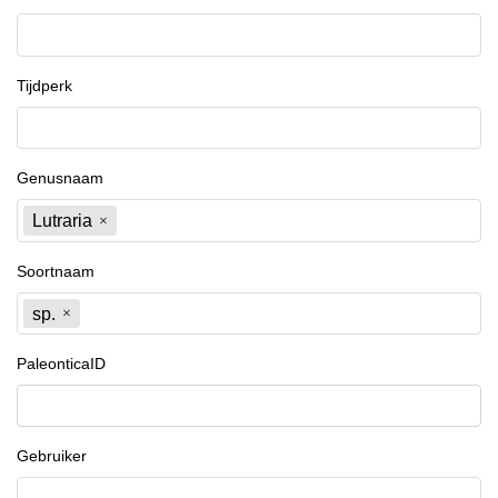
Tijdperk
Genusnaam
Lutraria
Soortnaam
sp.
PaleonticaID
Gebruiker