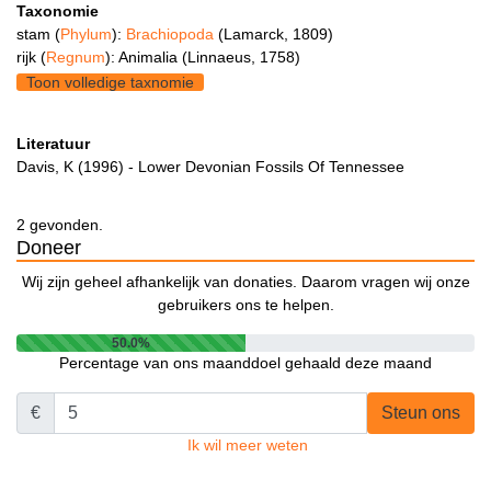
Taxonomie
stam (
Phylum
):
Brachiopoda
(Lamarck, 1809)
rijk (
Regnum
): Animalia (Linnaeus, 1758)
Toon volledige taxnomie
Literatuur
Davis, K (1996) - Lower Devonian Fossils Of Tennessee
2 gevonden.
Doneer
Wij zijn geheel afhankelijk van donaties. Daarom vragen wij onze
gebruikers ons te helpen.
50.0%
Percentage van ons maanddoel gehaald deze maand
€
Steun ons
Ik wil meer weten