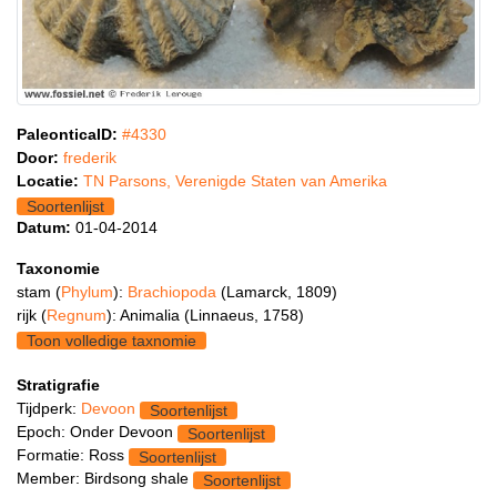
PaleonticaID:
#4330
Door:
frederik
Locatie:
TN Parsons, Verenigde Staten van Amerika
Soortenlijst
Datum:
01-04-2014
Taxonomie
stam (
Phylum
):
Brachiopoda
(Lamarck, 1809)
rijk (
Regnum
): Animalia (Linnaeus, 1758)
Toon volledige taxnomie
Stratigrafie
Tijdperk:
Devoon
Soortenlijst
Epoch: Onder Devoon
Soortenlijst
Formatie: Ross
Soortenlijst
Member: Birdsong shale
Soortenlijst