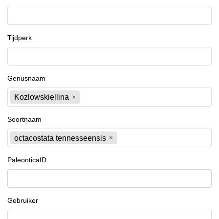
Tijdperk
Genusnaam
Kozlowskiellina
Soortnaam
octacostata tennesseensis
PaleonticaID
Gebruiker