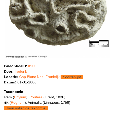
PaleonticaID:
#900
Door:
frederik
Locatie:
Cap Blanc Nez, Frankrijk
Soortenlijst
Datum:
01-01-2006
Taxonomie
stam (
Phylum
):
Porifera
(Grant, 1836)
rijk (
Regnum
): Animalia (Linnaeus, 1758)
Toon volledige taxnomie