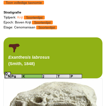
Toon volledige taxnomie
Stratigrafie
Tijdperk:
Krijt
Soortenlijst
Epoch: Boven Krijt
Soortenlijst
Etage: Cenomaniaan
Soortenlijst
Exanthesis
labrosus
(Smith, 1848)