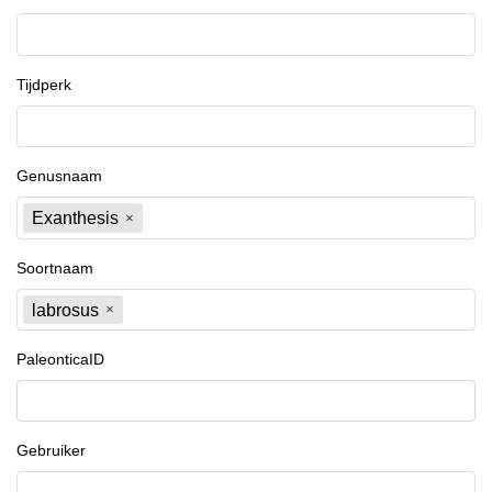
Tijdperk
Genusnaam
Exanthesis
Soortnaam
labrosus
PaleonticaID
Gebruiker