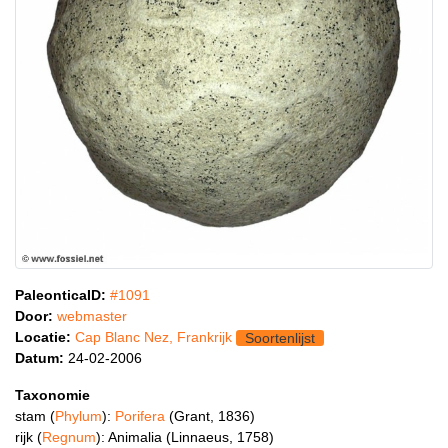
PaleonticaID:
#1091
Door:
webmaster
Locatie:
Cap Blanc Nez, Frankrijk
Soortenlijst
Datum:
24-02-2006
Taxonomie
stam (
Phylum
):
Porifera
(Grant, 1836)
rijk (
Regnum
): Animalia (Linnaeus, 1758)