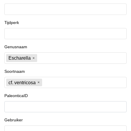
Tijdperk
Genusnaam
Escharella
Soortnaam
cf. ventricosa
PaleonticaID
Gebruiker