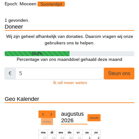
Epoch: Mioceen
Soortenlijst
1 gevonden.
Doneer
Wij zijn geheel afhankelijk van donaties. Daarom vragen wij onze
gebruikers ons te helpen.
50.0%
Percentage van ons maanddoel gehaald deze maand
€
Steun ons
Ik wil meer weten
Geo Kalender
augustus
month
2026
today
ma
di
wo
do
vr
za
zo
27
28
29
30
31
1
2