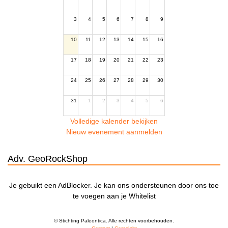
3
4
5
6
7
8
9
10
11
12
13
14
15
16
17
18
19
20
21
22
23
24
25
26
27
28
29
30
31
1
2
3
4
5
6
Volledige kalender bekijken
Nieuw evenement aanmelden
Adv. GeoRockShop
Je gebuikt een AdBlocker. Je kan ons ondersteunen door ons toe
te voegen aan je Whitelist
© Stichting Paleontica. Alle rechten voorbehouden.