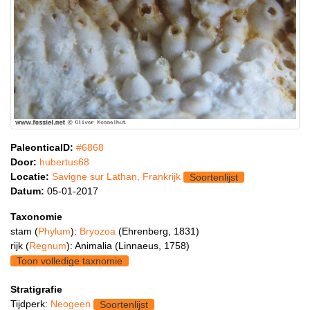
PaleonticaID:
#6868
Door:
hubertus68
Locatie:
Savigne sur Lathan, Frankrijk
Soortenlijst
Datum:
05-01-2017
Taxonomie
stam (
Phylum
):
Bryozoa
(Ehrenberg, 1831)
rijk (
Regnum
): Animalia (Linnaeus, 1758)
Toon volledige taxnomie
Stratigrafie
Tijdperk:
Neogeen
Soortenlijst