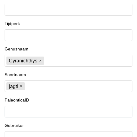
Tijdperk
Genusnaam
Cyranichthys
Soortnaam
jagti
PaleonticaID
Gebruiker