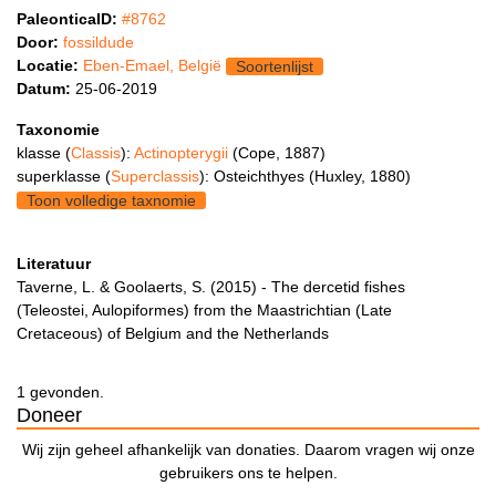
PaleonticaID:
#8762
Door:
fossildude
Locatie:
Eben-Emael, België
Soortenlijst
Datum:
25-06-2019
Taxonomie
klasse (
Classis
):
Actinopterygii
(Cope, 1887)
superklasse (
Superclassis
): Osteichthyes (Huxley, 1880)
Toon volledige taxnomie
Literatuur
Taverne, L. & Goolaerts, S. (2015) - The dercetid fishes
(Teleostei, Aulopiformes) from the Maastrichtian (Late
Cretaceous) of Belgium and the Netherlands
1 gevonden.
Doneer
Wij zijn geheel afhankelijk van donaties. Daarom vragen wij onze
gebruikers ons te helpen.