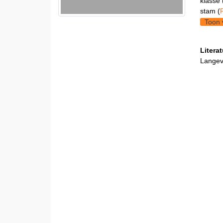
klasse 
stam (
Toon 
Litera
Langeve