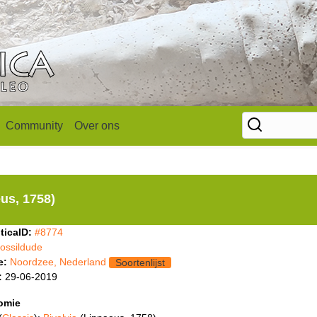
Community
Over ons
us, 1758)
ticaID:
#8774
fossildude
e:
Noordzee, Nederland
Soortenlijst
:
29-06-2019
omie