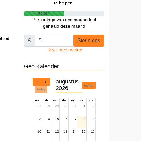
te helpen.
50.0%
Percentage van ons maanddoel
gehaald deze maand
ebied
€
Steun ons
Ik wil meer weten
Geo Kalender
augustus
month
2026
today
ma
di
wo
do
vr
za
zo
27
28
29
30
31
1
2
3
4
5
6
7
8
9
10
11
12
13
14
15
16