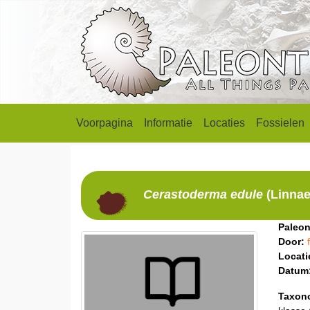
Voorpagina
Informatie
Locaties
Fossielen
Cerastoderma
edule
(Linnae
Paleon
Door:
Locati
Datum
Taxon