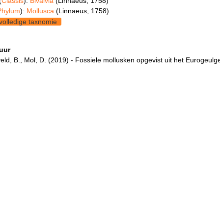
(
Classis
):
Bivalvia
(Linnaeus, 1758)
Phylum
):
Mollusca
(Linnaeus, 1758)
volledige taxnomie
tuur
ld, B., Mol, D. (2019) - Fossiele mollusken opgevist uit het Eurogeulg