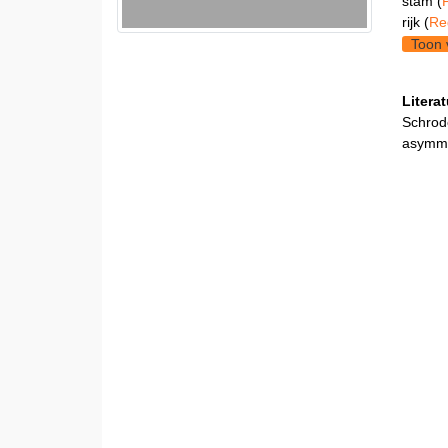
stam (
rijk (
Re
Toon 
Litera
Schrode
asymme