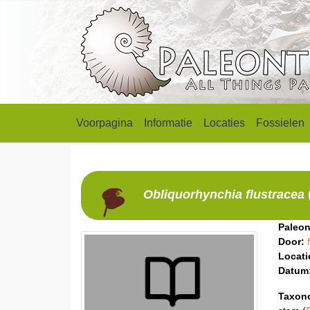
Voorpagina
Informatie
Locaties
Fossielen
Obliquorhynchia
flustracea
Paleon
Door:
Locati
Datum
Taxon