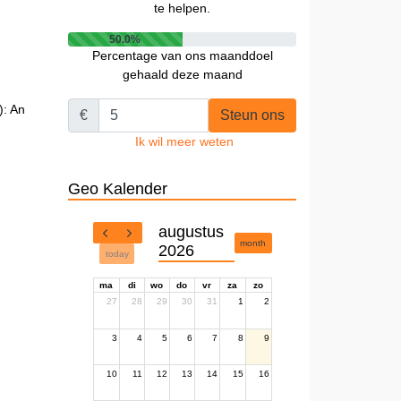
te helpen.
50.0%
Percentage van ons maanddoel
gehaald deze maand
): An
€
Steun ons
Ik wil meer weten
Geo Kalender
augustus
month
2026
today
ma
di
wo
do
vr
za
zo
27
28
29
30
31
1
2
3
4
5
6
7
8
9
10
11
12
13
14
15
16