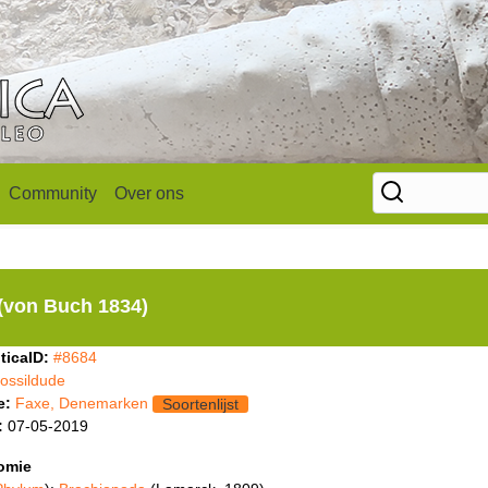
Community
Over ons
(von Buch 1834)
ticaID:
#8684
fossildude
e:
Faxe, Denemarken
Soortenlijst
:
07-05-2019
omie