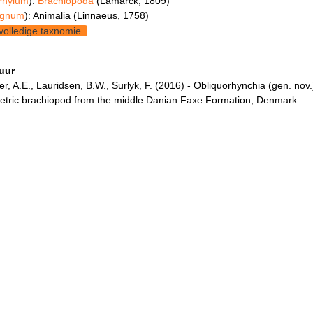
Phylum
):
Brachiopoda
(Lamarck, 1809)
gnum
): Animalia (Linnaeus, 1758)
volledige taxnomie
tuur
r, A.E., Lauridsen, B.W., Surlyk, F. (2016) - Obliquorhynchia (gen. nov.
tric brachiopod from the middle Danian Faxe Formation, Denmark