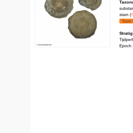
Taxon
substa
stam (
Toon 
Stratig
Tijdper
Epoch