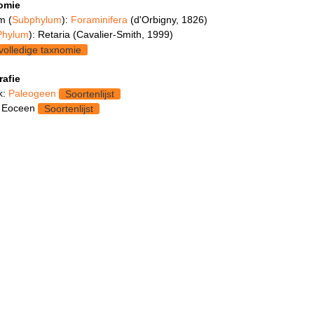
omie
m (
Subphylum
):
Foraminifera
(d'Orbigny, 1826)
Phylum
): Retaria (Cavalier-Smith, 1999)
volledige taxnomie
rafie
k:
Paleogeen
Soortenlijst
: Eoceen
Soortenlijst