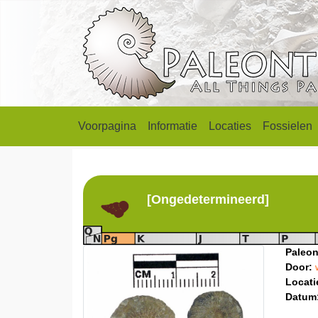
Voorpagina
Informatie
Locaties
Fossielen
[Ongedetermineerd]
Paleon
Door:
Locati
Datum