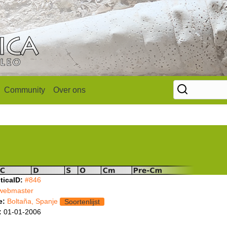
Community
Over ons
ticaID:
#846
webmaster
e:
Boltaña, Spanje
Soortenlijst
:
01-01-2006