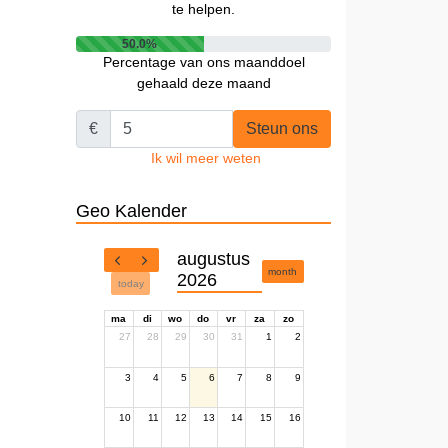
te helpen.
50.0%
Percentage van ons maanddoel
gehaald deze maand
€
Steun ons
Ik wil meer weten
Geo Kalender
augustus
month
2026
today
ma
di
wo
do
vr
za
zo
27
28
29
30
31
1
2
3
4
5
6
7
8
9
10
11
12
13
14
15
16