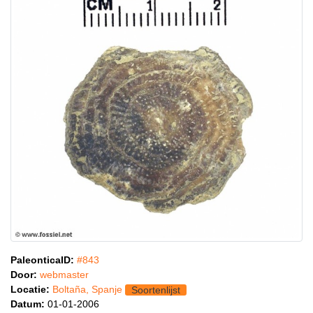
PaleonticaID:
#843
Door:
webmaster
Locatie:
Boltaña, Spanje
Soortenlijst
Datum:
01-01-2006