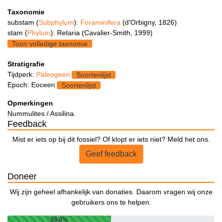
Taxonomie
substam (
Subphylum
):
Foraminifera
(d'Orbigny, 1826)
stam (
Phylum
): Retaria (Cavalier-Smith, 1999)
Toon volledige taxnomie
Stratigrafie
Tijdperk:
Paleogeen
Soortenlijst
Epoch: Eoceen
Soortenlijst
Opmerkingen
Nummulites / Assilina.
Feedback
Mist er iets op bij dit fossiel? Of klopt er iets niet? Meld het ons.
Geef feedback
Doneer
Wij zijn geheel afhankelijk van donaties. Daarom vragen wij onze
gebruikers ons te helpen.
50.0%