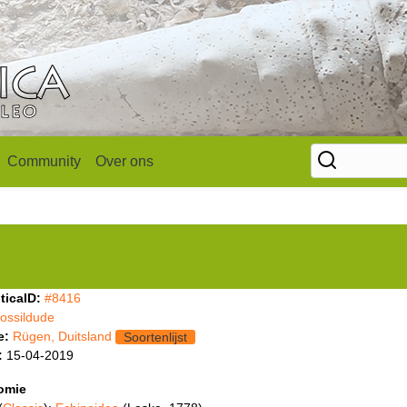
Community
Over ons
ticaID:
#8416
fossildude
e:
Rügen, Duitsland
Soortenlijst
:
15-04-2019
omie