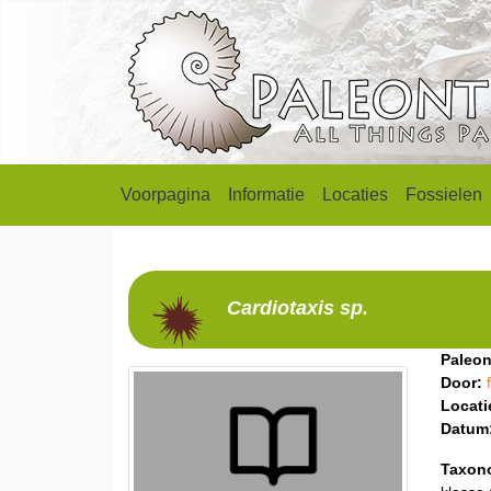
Voorpagina
Informatie
Locaties
Fossielen
Cardiotaxis
sp.
Paleon
Door:
Locati
Datum
Taxon