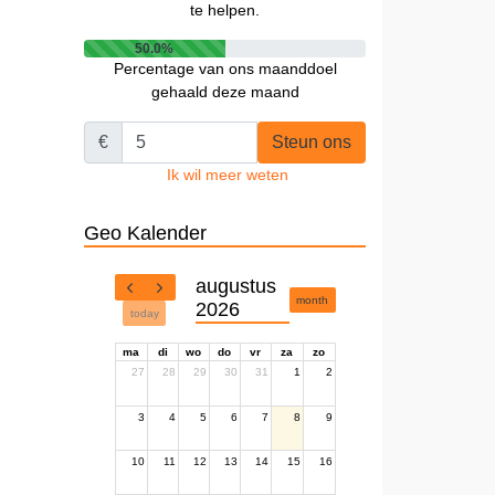
te helpen.
50.0%
Percentage van ons maanddoel
gehaald deze maand
€
Steun ons
Ik wil meer weten
Geo Kalender
augustus
month
2026
today
ma
di
wo
do
vr
za
zo
27
28
29
30
31
1
2
3
4
5
6
7
8
9
10
11
12
13
14
15
16