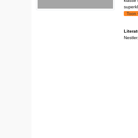
klasse 
superkl
Toon 
Litera
Nestler