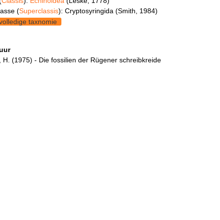
(
Classis
):
Echinoidea
(Leske, 1778)
asse (
Superclassis
): Cryptosyringida (Smith, 1984)
volledige taxnomie
tuur
, H. (1975) - Die fossilien der Rügener schreibkreide