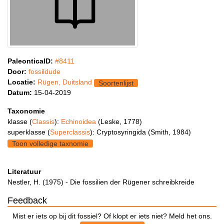
PaleonticaID:
#8411
Door:
fossildude
Locatie:
Rügen, Duitsland
Soortenlijst
Datum:
15-04-2019
Taxonomie
klasse (
Classis
):
Echinoidea
(Leske, 1778)
superklasse (
Superclassis
): Cryptosyringida (Smith, 1984)
Toon volledige taxnomie
Literatuur
Nestler, H. (1975) - Die fossilien der Rügener schreibkreide
Feedback
Mist er iets op bij dit fossiel? Of klopt er iets niet? Meld het ons.