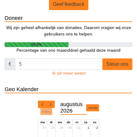
Geef feedback
Doneer
Wij zijn geheel afhankelijk van donaties. Daarom vragen wij onze
gebruikers ons te helpen.
50.0%
Percentage van ons maanddoel gehaald deze maand
€
Steun ons
Ik wil meer weten
Geo Kalender
augustus
month
2026
today
ma
di
wo
do
vr
za
zo
27
28
29
30
31
1
2