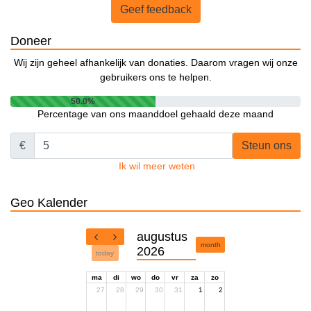
Geef feedback
Doneer
Wij zijn geheel afhankelijk van donaties. Daarom vragen wij onze
gebruikers ons te helpen.
50.0%
Percentage van ons maanddoel gehaald deze maand
€
Steun ons
Ik wil meer weten
Geo Kalender
augustus
month
2026
today
ma
di
wo
do
vr
za
zo
27
28
29
30
31
1
2