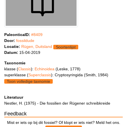
PaleonticaID:
#8409
Door:
fossildude
Locatie:
Rügen, Duitsland
Soortenlijst
Datum:
15-04-2019
Taxonomie
klasse (
Classis
):
Echinoidea
(Leske, 1778)
superklasse (
Superclassis
): Cryptosyringida (Smith, 1984)
Toon volledige taxnomie
Literatuur
Nestler, H. (1975) - Die fossilien der Rügener schreibkreide
Feedback
Mist er iets op bij dit fossiel? Of klopt er iets niet? Meld het ons.