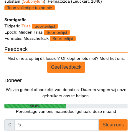
substam (
Subphylum
): Pelmatozoa (Leuckart, 1848)
Toon volledige taxnomie
Stratigrafie
Tijdperk:
Trias
Soortenlijst
Epoch: Midden Trias
Soortenlijst
Formatie: Musschelkalk
Soortenlijst
Feedback
Mist er iets op bij dit fossiel? Of klopt er iets niet? Meld het ons.
Geef feedback
Doneer
Wij zijn geheel afhankelijk van donaties. Daarom vragen wij onze
gebruikers ons te helpen.
50.0%
Percentage van ons maanddoel gehaald deze maand
€
Steun ons