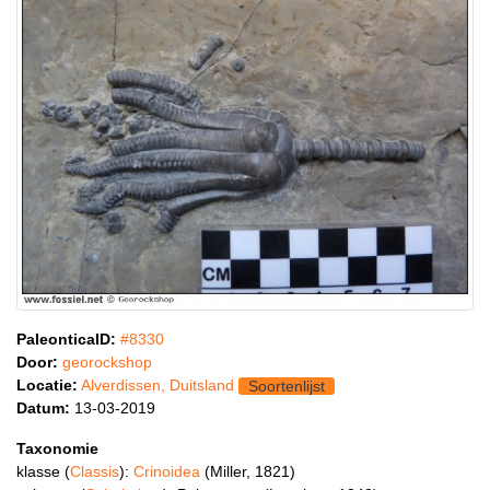
PaleonticaID:
#8330
Door:
georockshop
Locatie:
Alverdissen, Duitsland
Soortenlijst
Datum:
13-03-2019
Taxonomie
klasse (
Classis
):
Crinoidea
(Miller, 1821)