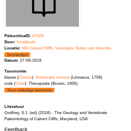
PaleonticaID:
#7928
Door:
fossildude
Locatie:
MD Calvert Cliffs, Verenigde Staten van Amerika
Soortenlijst
Datum:
27-09-2018
Taxonomie
klasse (
Classis
):
Mammalia marinis
(Linnaeus, 1758)
orde (
Ordo
): Therapsida (Broom, 1905)
Toon volledige taxnomie
Literatuur
Godfrey, S.J. (ed) (2018) - The Geology and Vertebrate
Paleontology of Calvert Cliffs, Maryland, USA
Feedback