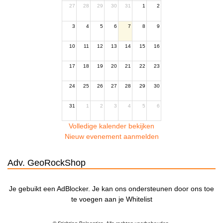
27
28
29
30
31
1
2
3
4
5
6
7
8
9
10
11
12
13
14
15
16
17
18
19
20
21
22
23
24
25
26
27
28
29
30
31
1
2
3
4
5
6
Volledige kalender bekijken
Nieuw evenement aanmelden
Adv. GeoRockShop
Je gebuikt een AdBlocker. Je kan ons ondersteunen door ons toe
te voegen aan je Whitelist