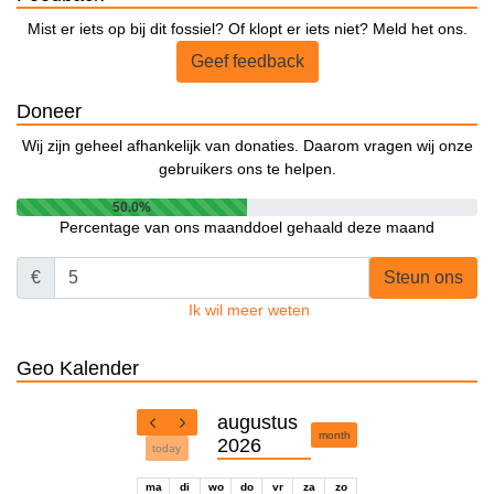
Mist er iets op bij dit fossiel? Of klopt er iets niet? Meld het ons.
Geef feedback
Doneer
Wij zijn geheel afhankelijk van donaties. Daarom vragen wij onze
gebruikers ons te helpen.
50.0%
Percentage van ons maanddoel gehaald deze maand
€
Steun ons
Ik wil meer weten
Geo Kalender
augustus
month
2026
today
ma
di
wo
do
vr
za
zo