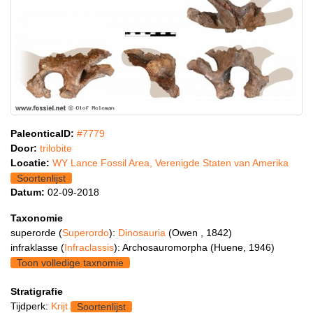
PaleonticaID:
#7779
Door:
trilobite
Locatie:
WY Lance Fossil Area, Verenigde Staten van Amerika
Soortenlijst
Datum:
02-09-2018
Taxonomie
superorde (
Superordo
):
Dinosauria
(Owen , 1842)
infraklasse (
Infraclassis
): Archosauromorpha (Huene, 1946)
Toon volledige taxnomie
Stratigrafie
Tijdperk:
Krijt
Soortenlijst