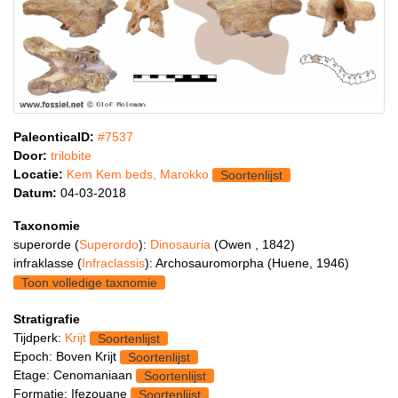
PaleonticaID:
#7537
Door:
trilobite
Locatie:
Kem Kem beds, Marokko
Soortenlijst
Datum:
04-03-2018
Taxonomie
superorde (
Superordo
):
Dinosauria
(Owen , 1842)
infraklasse (
Infraclassis
): Archosauromorpha (Huene, 1946)
Toon volledige taxnomie
Stratigrafie
Tijdperk:
Krijt
Soortenlijst
Epoch: Boven Krijt
Soortenlijst
Etage: Cenomaniaan
Soortenlijst
Formatie: Ifezouane
Soortenlijst