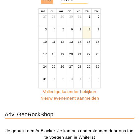
today
ma
di
wo
do
vr
za
zo
27
28
29
30
31
1
2
3
4
5
6
7
8
9
10
11
12
13
14
15
16
17
18
19
20
21
22
23
24
25
26
27
28
29
30
31
1
2
3
4
5
6
Volledige kalender bekijken
Nieuw evenement aanmelden
Adv. GeoRockShop
Je gebuikt een AdBlocker. Je kan ons ondersteunen door ons toe
te voegen aan je Whitelist