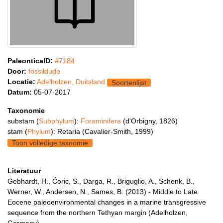
PaleonticaID:
#7184
Door:
fossildude
Locatie:
Adelholzen, Duitsland
Soortenlijst
Datum:
05-07-2017
Taxonomie
substam (
Subphylum
):
Foraminifera
(d'Orbigny, 1826)
stam (
Phylum
): Retaria (Cavalier-Smith, 1999)
Toon volledige taxnomie
Literatuur
Gebhardt, H., Ćoric, S., Darga, R., Briguglio, A., Schenk, B.,
Werner, W., Andersen, N., Sames, B. (2013) - Middle to Late
Eocene paleoenvironmental changes in a marine transgressive
sequence from the northern Tethyan margin (Adelholzen,