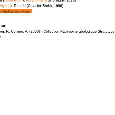
m (
Subphylum
):
Foraminifera
(d'Orbigny, 1826)
Phylum
): Retaria (Cavalier-Smith, 1999)
volledige taxnomie
tuur
r, P., Cornée, A. (2008) - Collection Patrimoine géologique Stratotype
n