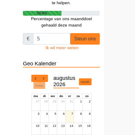
te helpen.
50.0%
Percentage van ons maanddoel
gehaald deze maand
€
Steun ons
Ik wil meer weten
Geo Kalender
augustus
month
2026
today
ma
di
wo
do
vr
za
zo
27
28
29
30
31
1
2
3
4
5
6
7
8
9
10
11
12
13
14
15
16