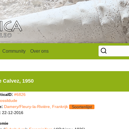
Community
Over ons
e Calvez, 1950
ticaID:
#6826
fossildude
e:
Damery/Fleury-la-Rivière, Frankrijk
Soortenlijst
:
22-12-2016
omie