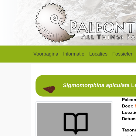
Voorpagina
Informatie
Locaties
Fossielen
Sigmomorphina
apiculata
L
Paleon
Door:
Locati
Datum
Taxon