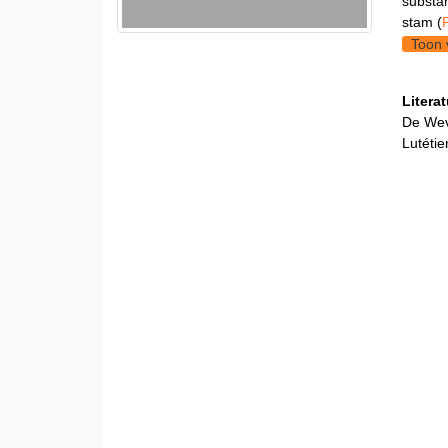
substa
stam (
Toon 
Litera
De Weve
Lutétie