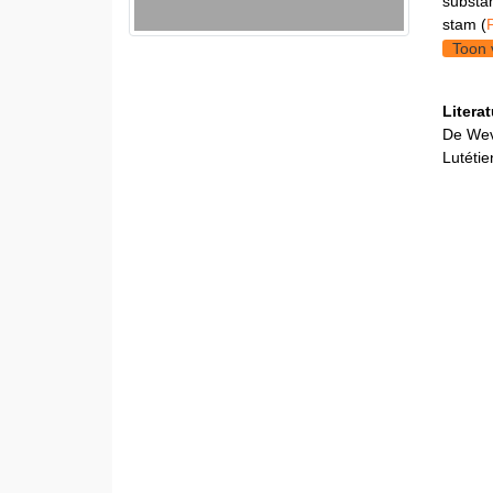
substa
stam (
Toon 
Litera
De Weve
Lutétie