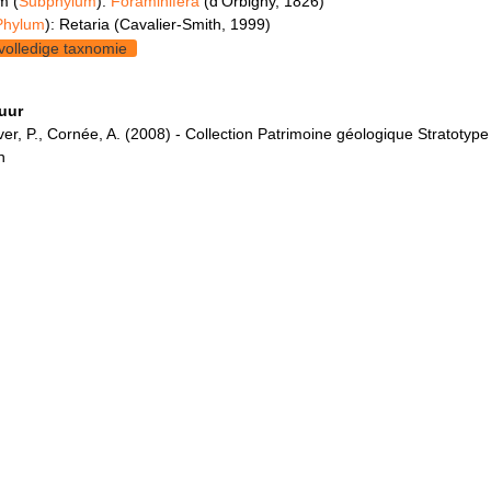
m (
Subphylum
):
Foraminifera
(d'Orbigny, 1826)
Phylum
): Retaria (Cavalier-Smith, 1999)
volledige taxnomie
tuur
r, P., Cornée, A. (2008) - Collection Patrimoine géologique Stratotype
n