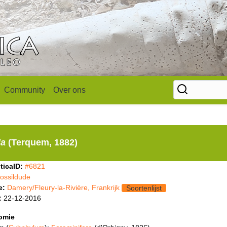
Community
Over ons
la
(Terquem, 1882)
ticaID:
#6821
fossildude
e:
Damery/Fleury-la-Rivière, Frankrijk
Soortenlijst
:
22-12-2016
omie