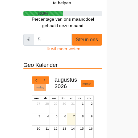
te helpen.
50.0%
Percentage van ons maanddoel
gehaald deze maand
€
Steun ons
Ik wil meer weten
Geo Kalender
augustus
month
2026
today
ma
di
wo
do
vr
za
zo
27
28
29
30
31
1
2
3
4
5
6
7
8
9
10
11
12
13
14
15
16