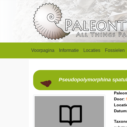
Voorpagina
Informatie
Locaties
Fossielen
Pseudopolymorphina
spatu
Paleon
Door:
Locati
Datum
Taxon