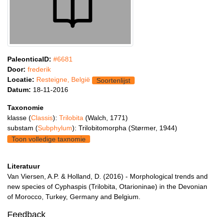
PaleonticaID:
#6681
Door:
frederik
Locatie:
Resteigne, België
Soortenlijst
Datum:
18-11-2016
Taxonomie
klasse (
Classis
):
Trilobita
(Walch, 1771)
substam (
Subphylum
): Trilobitomorpha (Størmer, 1944)
Toon volledige taxnomie
Literatuur
Van Viersen, A.P. & Holland, D. (2016) - Morphological trends and
new species of Cyphaspis (Trilobita, Otarioninae) in the Devonian
of Morocco, Turkey, Germany and Belgium.
Feedback