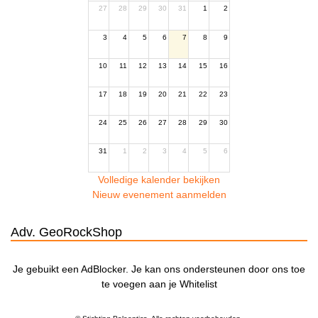
27
28
29
30
31
1
2
3
4
5
6
7
8
9
10
11
12
13
14
15
16
17
18
19
20
21
22
23
24
25
26
27
28
29
30
31
1
2
3
4
5
6
Volledige kalender bekijken
Nieuw evenement aanmelden
Adv. GeoRockShop
Je gebuikt een AdBlocker. Je kan ons ondersteunen door ons toe
te voegen aan je Whitelist