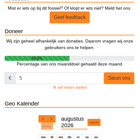
Mist er iets op bij dit fossiel? Of klopt er iets niet? Meld het ons.
Geef feedback
Doneer
Wij zijn geheel afhankelijk van donaties. Daarom vragen wij onze
gebruikers ons te helpen.
50.0%
Percentage van ons maanddoel gehaald deze maand
€
Steun ons
Ik wil meer weten
Geo Kalender
augustus
month
2026
today
ma
di
wo
do
vr
za
zo