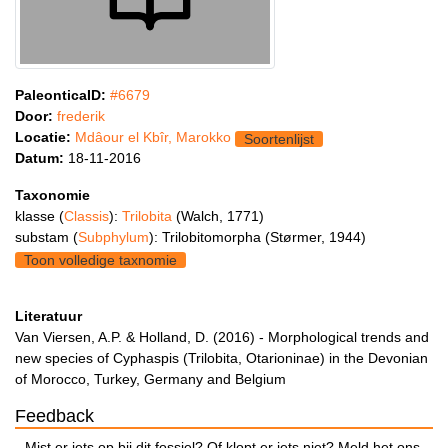
PaleonticaID:
#6679
Door:
frederik
Locatie:
Mdâour el Kbîr, Marokko
Soortenlijst
Datum:
18-11-2016
Taxonomie
klasse (
Classis
):
Trilobita
(Walch, 1771)
substam (
Subphylum
): Trilobitomorpha (Størmer, 1944)
Toon volledige taxnomie
Literatuur
Van Viersen, A.P. & Holland, D. (2016) - Morphological trends and
new species of Cyphaspis (Trilobita, Otarioninae) in the Devonian
of Morocco, Turkey, Germany and Belgium
Feedback
Mist er iets op bij dit fossiel? Of klopt er iets niet? Meld het ons.