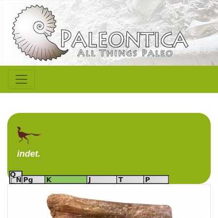
indet.