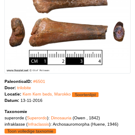
PaleonticaID:
#6501
Door:
trilobite
Locatie:
Kem Kem beds, Marokko
Soortenlijst
Datum:
13-11-2016
Taxonomie
superorde (
Superordo
):
Dinosauria
(Owen , 1842)
infraklasse (
Infraclassis
): Archosauromorpha (Huene, 1946)
Toon volledige taxnomie