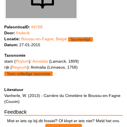
PaleonticaID:
#4768
Door:
frederik
Locatie:
Boussu-en-Fagne, België
Soortenlijst
Datum:
27-01-2015
Taxonomie
stam (
Phylum
):
Annelida
(Lamarck, 1809)
rijk (
Regnum
): Animalia (Linnaeus, 1758)
Toon volledige taxnomie
Literatuur
Vanherle, W. (2013) - Carrière du Cimetière te Boussu-en-Fagne
(Couvin)
Feedback
Mist er iets op bij dit fossiel? Of klopt er iets niet? Meld het ons.