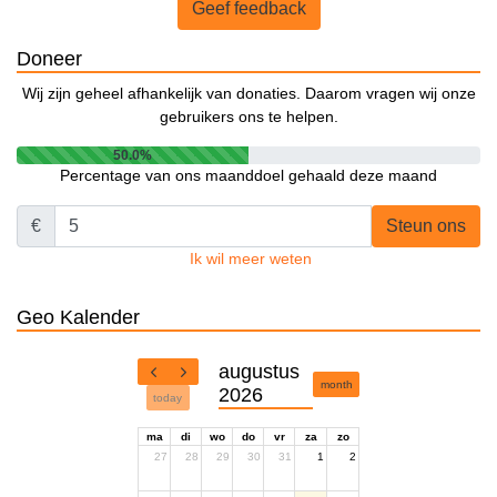
Geef feedback
Doneer
Wij zijn geheel afhankelijk van donaties. Daarom vragen wij onze
gebruikers ons te helpen.
50.0%
Percentage van ons maanddoel gehaald deze maand
€
Steun ons
Ik wil meer weten
Geo Kalender
augustus
month
2026
today
ma
di
wo
do
vr
za
zo
27
28
29
30
31
1
2