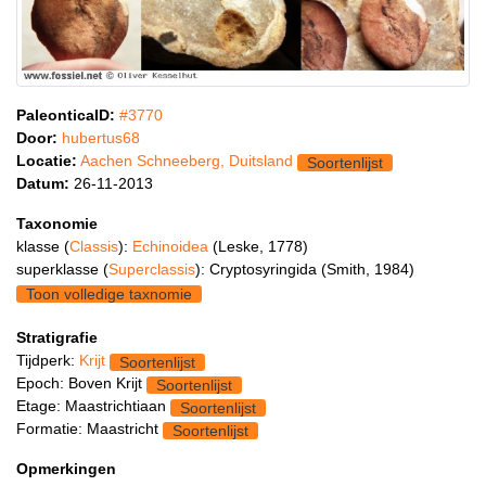
PaleonticaID:
#3770
Door:
hubertus68
Locatie:
Aachen Schneeberg, Duitsland
Soortenlijst
Datum:
26-11-2013
Taxonomie
klasse (
Classis
):
Echinoidea
(Leske, 1778)
superklasse (
Superclassis
): Cryptosyringida (Smith, 1984)
Toon volledige taxnomie
Stratigrafie
Tijdperk:
Krijt
Soortenlijst
Epoch: Boven Krijt
Soortenlijst
Etage: Maastrichtiaan
Soortenlijst
Formatie: Maastricht
Soortenlijst
Opmerkingen