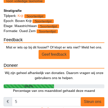
Toon volledige taxnomie
Stratigrafie
Tijdperk:
Krijt
Soortenlijst
Epoch: Boven Krijt
Soortenlijst
Etage: Maastrichtiaan
Soortenlijst
Formatie: Oued Zem
Soortenlijst
Feedback
Mist er iets op bij dit fossiel? Of klopt er iets niet? Meld het ons.
Geef feedback
Doneer
Wij zijn geheel afhankelijk van donaties. Daarom vragen wij onze
gebruikers ons te helpen.
50.0%
Percentage van ons maanddoel gehaald deze maand
€
Steun ons