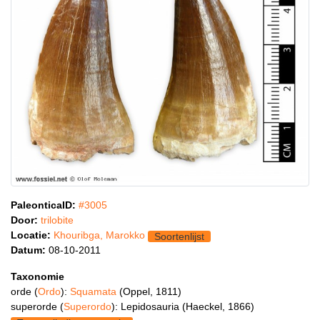
PaleonticaID:
#3005
Door:
trilobite
Locatie:
Khouribga, Marokko
Soortenlijst
Datum:
08-10-2011
Taxonomie
orde (
Ordo
):
Squamata
(Oppel, 1811)
superorde (
Superordo
): Lepidosauria (Haeckel, 1866)