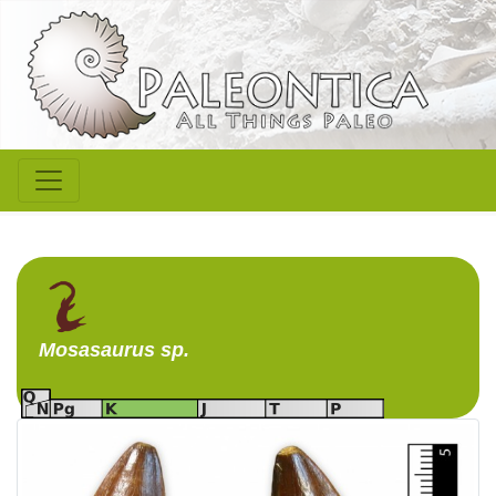
Mosasaurus
sp.