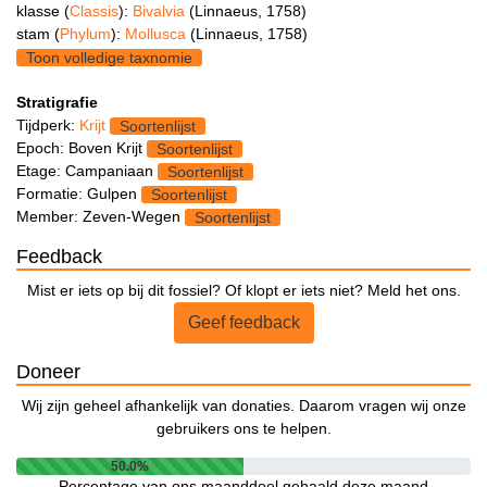
klasse (
Classis
):
Bivalvia
(Linnaeus, 1758)
stam (
Phylum
):
Mollusca
(Linnaeus, 1758)
Toon volledige taxnomie
Stratigrafie
Tijdperk:
Krijt
Soortenlijst
Epoch: Boven Krijt
Soortenlijst
Etage: Campaniaan
Soortenlijst
Formatie: Gulpen
Soortenlijst
Member: Zeven-Wegen
Soortenlijst
Feedback
Mist er iets op bij dit fossiel? Of klopt er iets niet? Meld het ons.
Geef feedback
Doneer
Wij zijn geheel afhankelijk van donaties. Daarom vragen wij onze
gebruikers ons te helpen.
50.0%
Percentage van ons maanddoel gehaald deze maand