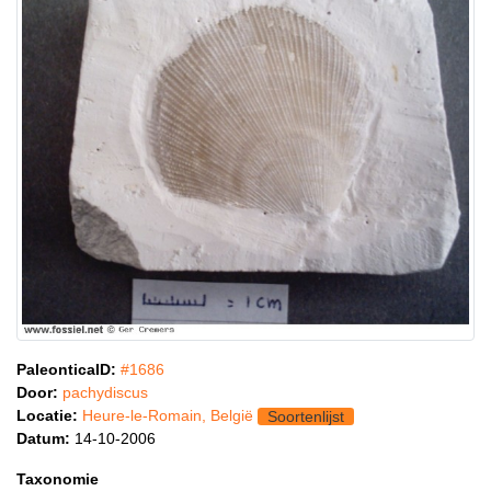
PaleonticaID:
#1686
Door:
pachydiscus
Locatie:
Heure-le-Romain, België
Soortenlijst
Datum:
14-10-2006
Taxonomie