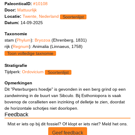
PaleonticaID:
#10108
Door:
Mattuurlijk
Locatie:
Twente, Nederland
Soortenlijst
Datum:
14-09-2025
Taxonomie
stam (
Phylum
):
Bryozoa
(Ehrenberg, 1831)
rijk (
Regnum
): Animalia (Linnaeus, 1758)
Toon volledige taxnomie
Stratigrafie
Tijdperk:
Ordovicium
Soortenlijst
Opmerkingen
Dit "Peterburgers hoedje" is gevonden in een berg grind op een
zandwinning in de buurt van Sibculo. Bij Esthoniopora is vaak
bovenop de corallieten een inzinking of delletje te zien, doordat
de horizontale schotjes niet doorlopen.
Feedback
Mist er iets op bij dit fossiel? Of klopt er iets niet? Meld het ons.
Geef feedback