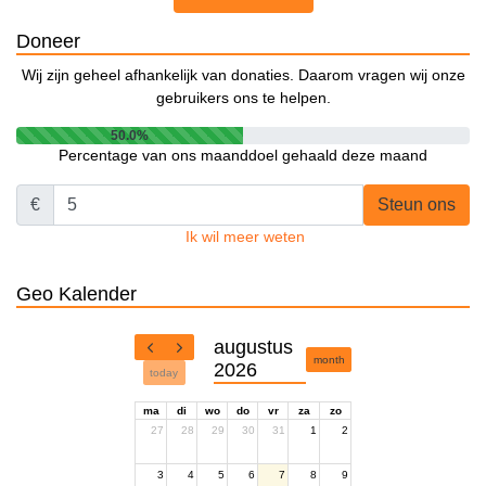
Doneer
Wij zijn geheel afhankelijk van donaties. Daarom vragen wij onze
gebruikers ons te helpen.
50.0%
Percentage van ons maanddoel gehaald deze maand
€
Steun ons
Ik wil meer weten
Geo Kalender
augustus
month
2026
today
ma
di
wo
do
vr
za
zo
27
28
29
30
31
1
2
3
4
5
6
7
8
9