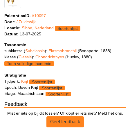
PaleonticaID:
#10097
Door:
JZuidewijk
Locatie:
Sibbe, Nederland
Soortenlijst
Datum:
13-07-2025
Taxonomie
subklasse (
Subclassis
):
Elasmobranchii
(Bonaparte, 1838)
klasse (
Classis
):
Chondrichthyes
(Huxley, 1880)
Toon volledige taxnomie
Stratigrafie
Tijdperk:
Krijt
Soortenlijst
Epoch: Boven Krijt
Soortenlijst
Etage: Maastrichtiaan
Soortenlijst
Feedback
Mist er iets op bij dit fossiel? Of klopt er iets niet? Meld het ons.
Geef feedback