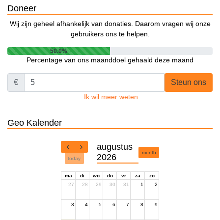
Doneer
Wij zijn geheel afhankelijk van donaties. Daarom vragen wij onze
gebruikers ons te helpen.
50.0%
Percentage van ons maanddoel gehaald deze maand
€
Steun ons
Ik wil meer weten
Geo Kalender
augustus
month
2026
today
ma
di
wo
do
vr
za
zo
27
28
29
30
31
1
2
3
4
5
6
7
8
9