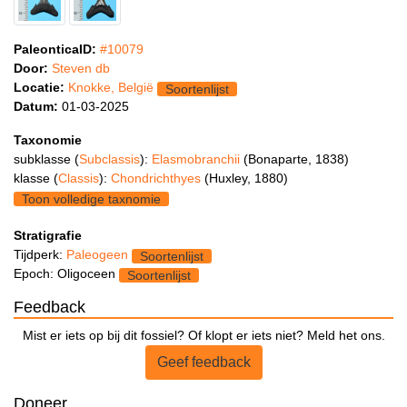
PaleonticaID:
#10079
Door:
Steven db
Locatie:
Knokke, België
Soortenlijst
Datum:
01-03-2025
Taxonomie
subklasse (
Subclassis
):
Elasmobranchii
(Bonaparte, 1838)
klasse (
Classis
):
Chondrichthyes
(Huxley, 1880)
Toon volledige taxnomie
Stratigrafie
Tijdperk:
Paleogeen
Soortenlijst
Epoch: Oligoceen
Soortenlijst
Feedback
Mist er iets op bij dit fossiel? Of klopt er iets niet? Meld het ons.
Geef feedback
Doneer