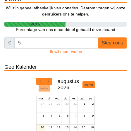
Wij zijn geheel afhankelijk van donaties. Daarom vragen wij onze
gebruikers ons te helpen.
50.0%
Percentage van ons maanddoel gehaald deze maand
€
Steun ons
Ik wil meer weten
Geo Kalender
augustus
month
2026
today
ma
di
wo
do
vr
za
zo
27
28
29
30
31
1
2
3
4
5
6
7
8
9
10
11
12
13
14
15
16