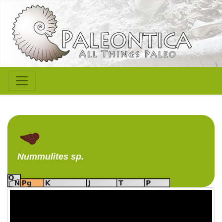
Nummulites
sp.