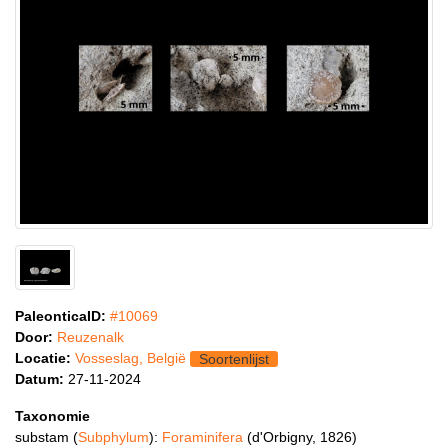
PaleonticaID:
#10069
Door:
Reuzenalk
Locatie:
Vosseslag, België
Soortenlijst
Datum:
27-11-2024
Taxonomie
substam (
Subphylum
):
Foraminifera
(d'Orbigny, 1826)