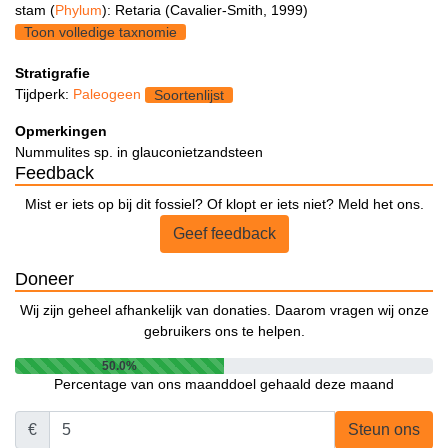
stam (
Phylum
): Retaria (Cavalier-Smith, 1999)
Toon volledige taxnomie
Stratigrafie
Tijdperk:
Paleogeen
Soortenlijst
Opmerkingen
Nummulites sp. in glauconietzandsteen
Feedback
Mist er iets op bij dit fossiel? Of klopt er iets niet? Meld het ons.
Geef feedback
Doneer
Wij zijn geheel afhankelijk van donaties. Daarom vragen wij onze
gebruikers ons te helpen.
50.0%
Percentage van ons maanddoel gehaald deze maand
€
Steun ons