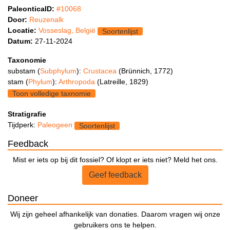
PaleonticaID:
#10068
Door:
Reuzenalk
Locatie:
Vosseslag, België
Soortenlijst
Datum:
27-11-2024
Taxonomie
substam (
Subphylum
):
Crustacea
(Brünnich, 1772)
stam (
Phylum
):
Arthropoda
(Latreille, 1829)
Toon volledige taxnomie
Stratigrafie
Tijdperk:
Paleogeen
Soortenlijst
Feedback
Mist er iets op bij dit fossiel? Of klopt er iets niet? Meld het ons.
Geef feedback
Doneer
Wij zijn geheel afhankelijk van donaties. Daarom vragen wij onze
gebruikers ons te helpen.