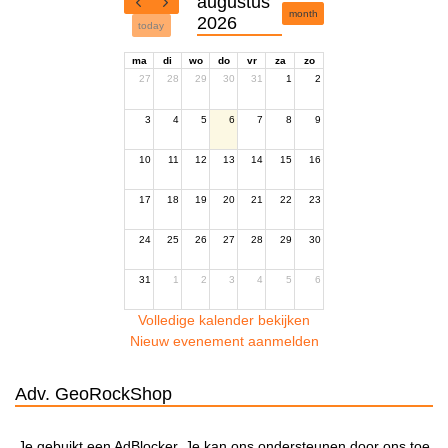
augustus
month
2026
today
ma
di
wo
do
vr
za
zo
27
28
29
30
31
1
2
3
4
5
6
7
8
9
10
11
12
13
14
15
16
17
18
19
20
21
22
23
24
25
26
27
28
29
30
31
1
2
3
4
5
6
Volledige kalender bekijken
Nieuw evenement aanmelden
Adv. GeoRockShop
Je gebuikt een AdBlocker. Je kan ons ondersteunen door ons toe