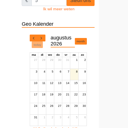
€
Steun ons
Ik wil meer weten
Geo Kalender
augustus
month
2026
today
ma
di
wo
do
vr
za
zo
27
28
29
30
31
1
2
3
4
5
6
7
8
9
10
11
12
13
14
15
16
17
18
19
20
21
22
23
24
25
26
27
28
29
30
31
1
2
3
4
5
6