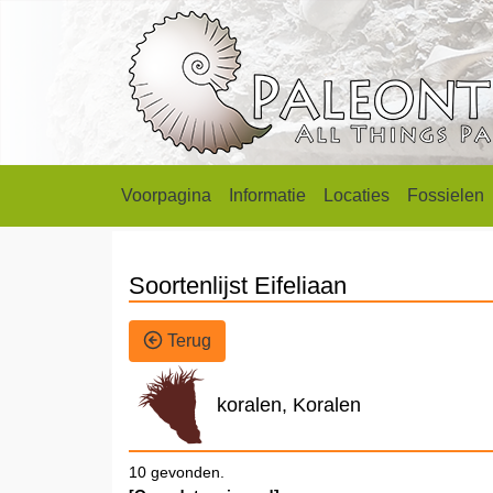
Voorpagina
Informatie
Locaties
Fossielen
Soortenlijst Eifeliaan
Terug
koralen, Koralen
10 gevonden.