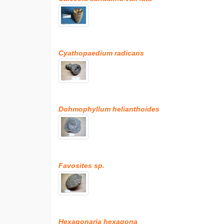
Cyathopaedium radicans
Dohmophyllum helianthoides
Favosites sp.
Hexagonaria hexagona