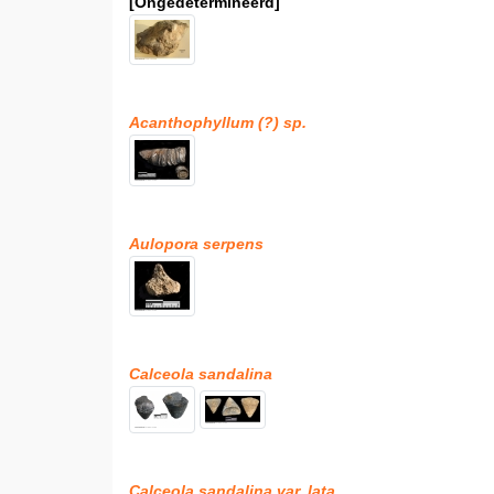
[Ongedetermineerd]
Acanthophyllum (?) sp.
Aulopora serpens
Calceola sandalina
Calceola sandalina var. lata