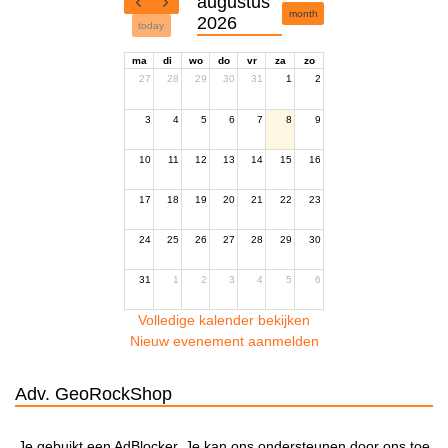
augustus
month
2026
today
ma
di
wo
do
vr
za
zo
27
28
29
30
31
1
2
3
4
5
6
7
8
9
10
11
12
13
14
15
16
17
18
19
20
21
22
23
24
25
26
27
28
29
30
31
1
2
3
4
5
6
Volledige kalender bekijken
Nieuw evenement aanmelden
Adv. GeoRockShop
Je gebuikt een AdBlocker. Je kan ons ondersteunen door ons toe