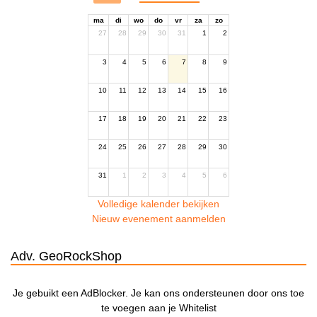
ma
di
wo
do
vr
za
zo
27
28
29
30
31
1
2
3
4
5
6
7
8
9
10
11
12
13
14
15
16
17
18
19
20
21
22
23
24
25
26
27
28
29
30
31
1
2
3
4
5
6
Volledige kalender bekijken
Nieuw evenement aanmelden
Adv. GeoRockShop
Je gebuikt een AdBlocker. Je kan ons ondersteunen door ons toe
te voegen aan je Whitelist