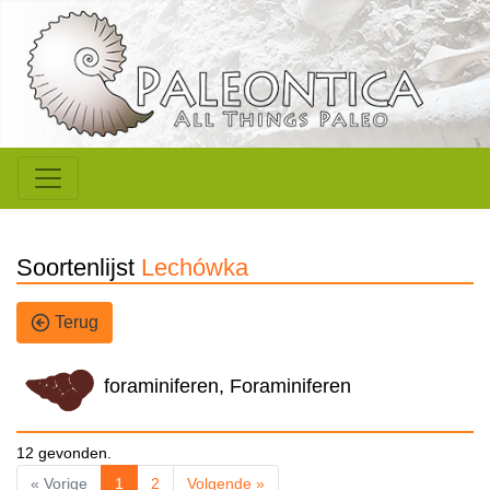
Soortenlijst
Lechówka
Terug
foraminiferen, Foraminiferen
12 gevonden.
« Vorige
1
2
Volgende »