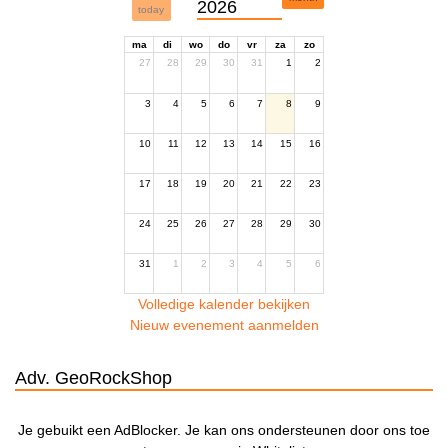
2026
today
ma
di
wo
do
vr
za
zo
27
28
29
30
31
1
2
3
4
5
6
7
8
9
10
11
12
13
14
15
16
17
18
19
20
21
22
23
24
25
26
27
28
29
30
31
1
2
3
4
5
6
Volledige kalender bekijken
Nieuw evenement aanmelden
Adv. GeoRockShop
Je gebuikt een AdBlocker. Je kan ons ondersteunen door ons toe