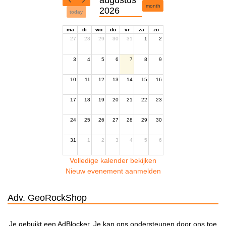
month
2026
today
ma
di
wo
do
vr
za
zo
27
28
29
30
31
1
2
3
4
5
6
7
8
9
10
11
12
13
14
15
16
17
18
19
20
21
22
23
24
25
26
27
28
29
30
31
1
2
3
4
5
6
Volledige kalender bekijken
Nieuw evenement aanmelden
Adv. GeoRockShop
Je gebuikt een AdBlocker. Je kan ons ondersteunen door ons toe