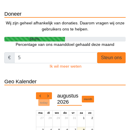
Doneer
Wij zijn geheel afhankelijk van donaties. Daarom vragen wij onze
gebruikers ons te helpen.
50.0%
Percentage van ons maanddoel gehaald deze maand
€
Steun ons
Ik wil meer weten
Geo Kalender
augustus
month
2026
today
ma
di
wo
do
vr
za
zo
27
28
29
30
31
1
2
3
4
5
6
7
8
9