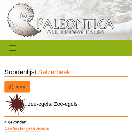
Soortenlijst
Selzerbeek
Terug
zee-egels, Zee-egels
4 gevonden.
Cardiaster granulosus