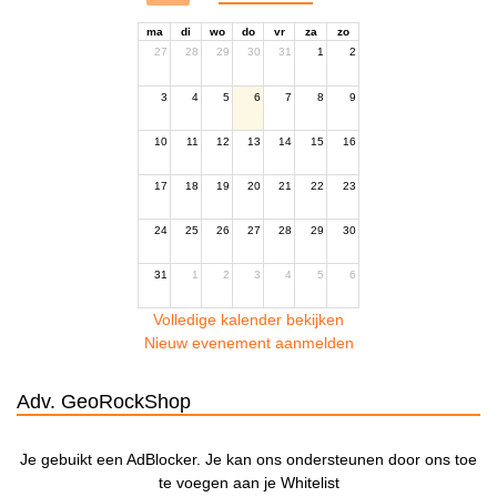
ma
di
wo
do
vr
za
zo
27
28
29
30
31
1
2
3
4
5
6
7
8
9
10
11
12
13
14
15
16
17
18
19
20
21
22
23
24
25
26
27
28
29
30
31
1
2
3
4
5
6
Volledige kalender bekijken
Nieuw evenement aanmelden
Adv. GeoRockShop
Je gebuikt een AdBlocker. Je kan ons ondersteunen door ons toe
te voegen aan je Whitelist