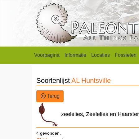
Voorpagina
Informatie
Locaties
Fossielen
Soortenlijst
AL Huntsville
Terug
zeelelies, Zeelelies en Haarste
4 gevonden.