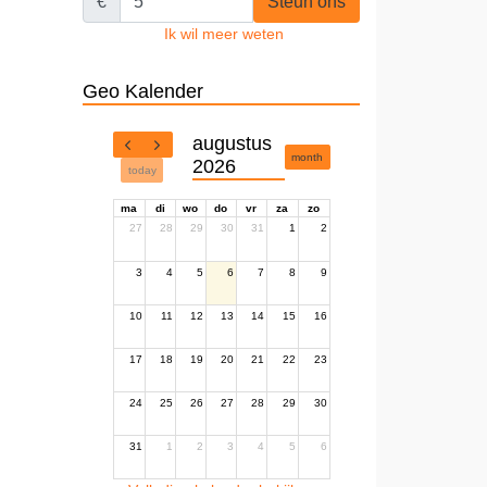
€
Steun ons
Ik wil meer weten
Geo Kalender
augustus
month
2026
today
ma
di
wo
do
vr
za
zo
27
28
29
30
31
1
2
3
4
5
6
7
8
9
10
11
12
13
14
15
16
17
18
19
20
21
22
23
24
25
26
27
28
29
30
31
1
2
3
4
5
6