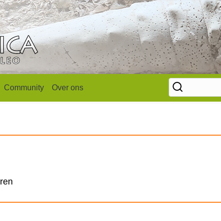
Community
Over ons
rren