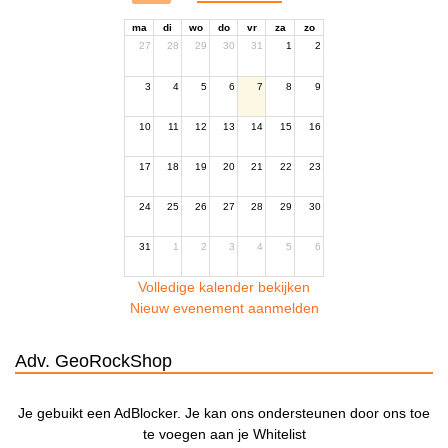
ma
di
wo
do
vr
za
zo
27
28
29
30
31
1
2
3
4
5
6
7
8
9
10
11
12
13
14
15
16
17
18
19
20
21
22
23
24
25
26
27
28
29
30
31
1
2
3
4
5
6
Volledige kalender bekijken
Nieuw evenement aanmelden
Adv. GeoRockShop
Je gebuikt een AdBlocker. Je kan ons ondersteunen door ons toe
te voegen aan je Whitelist