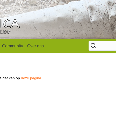
Community
Over ons
se dat kan op
deze pagina
.