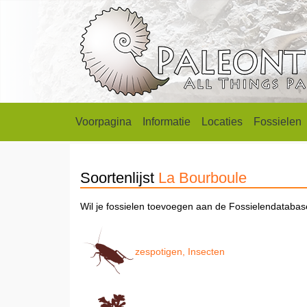
Voorpagina
Informatie
Locaties
Fossielen
Soortenlijst
La Bourboule
Wil je fossielen toevoegen aan de Fossielendataba
zespotigen, Insecten