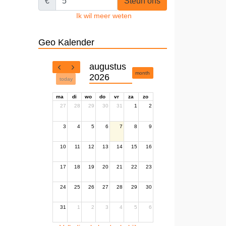
€
Steun ons
Ik wil meer weten
Geo Kalender
augustus
month
2026
today
ma
di
wo
do
vr
za
zo
27
28
29
30
31
1
2
3
4
5
6
7
8
9
10
11
12
13
14
15
16
17
18
19
20
21
22
23
24
25
26
27
28
29
30
31
1
2
3
4
5
6