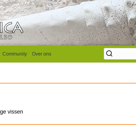
Community
Over ons
ige vissen