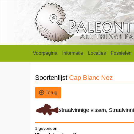
Voorpagina
Informatie
Locaties
Fossielen
Soortenlijst
Cap Blanc Nez
Terug
straalvinnige vissen, Straalvinn
1 gevonden.