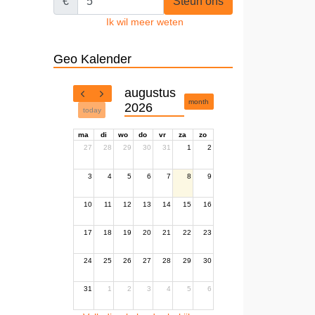
€
Steun ons
Ik wil meer weten
Geo Kalender
augustus
month
2026
today
ma
di
wo
do
vr
za
zo
27
28
29
30
31
1
2
3
4
5
6
7
8
9
10
11
12
13
14
15
16
17
18
19
20
21
22
23
24
25
26
27
28
29
30
31
1
2
3
4
5
6