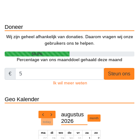
Doneer
Wij zijn geheel afhankelijk van donaties. Daarom vragen wij onze
gebruikers ons te helpen.
50.0%
Percentage van ons maanddoel gehaald deze maand
€
Steun ons
Ik wil meer weten
Geo Kalender
augustus
month
2026
today
ma
di
wo
do
vr
za
zo
27
28
29
30
31
1
2