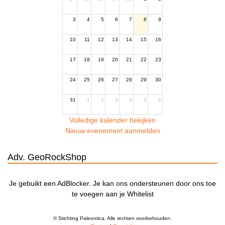
3
4
5
6
7
8
9
10
11
12
13
14
15
16
17
18
19
20
21
22
23
24
25
26
27
28
29
30
31
1
2
3
4
5
6
Volledige kalender bekijken
Nieuw evenement aanmelden
Adv. GeoRockShop
Je gebuikt een AdBlocker. Je kan ons ondersteunen door ons toe
te voegen aan je Whitelist
© Stichting Paleontica. Alle rechten voorbehouden.