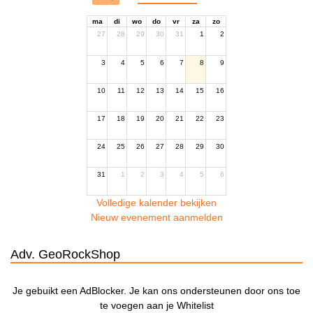
ma
di
wo
do
vr
za
zo
27
28
29
30
31
1
2
3
4
5
6
7
8
9
10
11
12
13
14
15
16
17
18
19
20
21
22
23
24
25
26
27
28
29
30
31
1
2
3
4
5
6
Volledige kalender bekijken
Nieuw evenement aanmelden
Adv. GeoRockShop
Je gebuikt een AdBlocker. Je kan ons ondersteunen door ons toe
te voegen aan je Whitelist